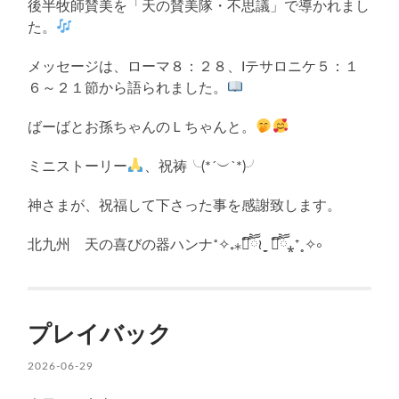
後半牧師賛美を「天の賛美隊・不思議」で導かれまし
た。
メッセージは、ローマ８：２８、Iテサロニケ５：１
６～２１節から語られました。
ばーばとお孫ちゃんのＬちゃんと。
ミニストーリー
、祝祷╰(*´︶`*)╯
神さまが、祝福して下さった事を感謝致します。
北九州 天の喜びの器ハンナ˚✧₊⁎❝᷀ົཽ≀ˍ̮ ❝᷀ົཽ⁎⁺˳✧༚
プレイバック
2026-06-29