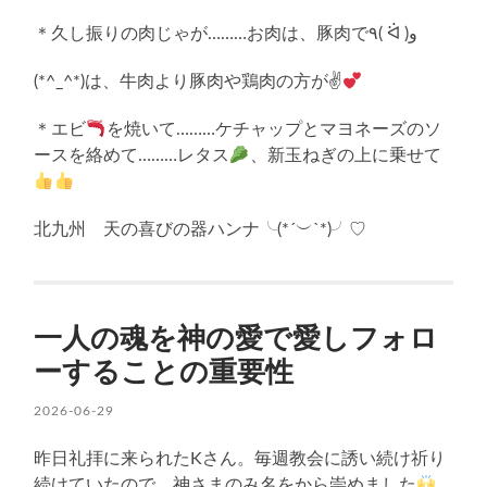
＊久し振りの肉じゃが………お肉は、豚肉で٩( ᐛ )و
(*^_^*)は、牛肉より豚肉や鶏肉の方が✌
＊エビ
を焼いて………ケチャップとマヨネーズのソ
ースを絡めて………レタス
、新玉ねぎの上に乗せて
北九州 天の喜びの器ハンナ╰(*´︶`*)╯♡
一人の魂を神の愛で愛しフォロ
ーすることの重要性
2026-06-29
昨日礼拝に来られたKさん。毎週教会に誘い続け祈り
続けていたので、神さまのみ名をから崇めました