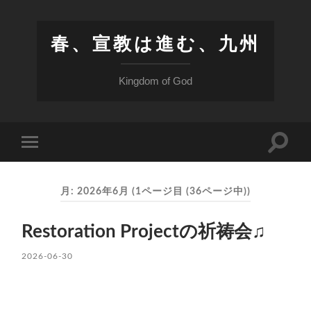
春、宣教は進む、九州
Kingdom of God
検
モ
索
バ
フ
イ
ィ
ル
ー
月:
2026年6月
(1ページ目 (36ページ中))
メ
ル
ニ
ド
ュ
を
Restoration Projectの祈祷会♫
ー
切
を
り
切
2026-06-30
替
り
え
替
る
え
る