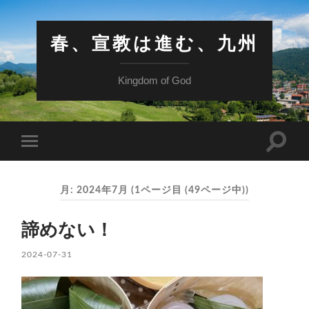
春、宣教は進む、九州
Kingdom of God
検
モ
索
バ
フ
イ
ィ
ル
ー
月:
2024年7月
(1ページ目 (49ページ中))
メ
ル
ニ
ド
ュ
を
諦めない！
ー
切
を
り
切
2024-07-31
替
り
え
替
る
え
る