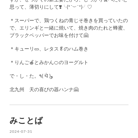
思って、薄切りにして❣️╰(*´︶`*)╯♡
＊スーパーで、鶏つくねの青じそ巻きを買っていたの
で、エリンギと一緒に焼いて、焼き肉のたれと蜂蜜、
ブラックペッパーでお味を付けて🤗
＊キューリ🥒、レタス🥬のハム巻き
＊りんご🍎とみかん🍊のヨーグルト
で・し・た。٩( ᐛ )و
北九州 天の喜びの器ハンナ🤗
みことば
2024-07-31