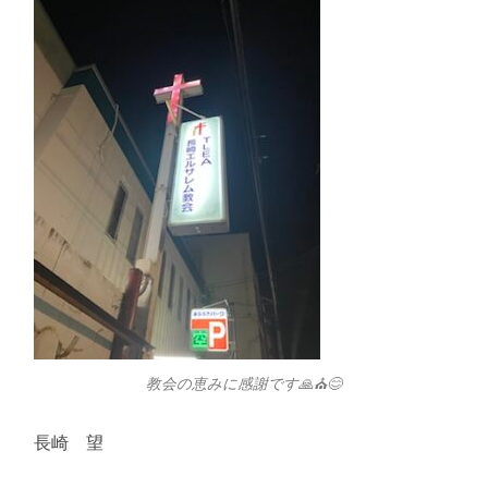
教会の恵みに感謝です🙏⛪️😊
長崎 望