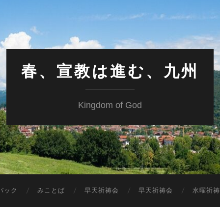
春、宣教は進む、九州
Kingdom of God
バック
みことば
早天祈祷会
早天祈祷会
水曜祈祷