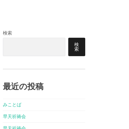
検索
検
索
最近の投稿
みことば
早天祈祷会
早天祈祷会