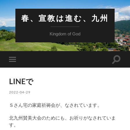
春、宣教は進む、九州
Kingdom of God
検
モ
索
バ
フ
イ
ィ
ル
ー
LINEで
メ
ル
ニ
ド
ュ
2022-04-29
を
ー
切
を
り
Ｓさん宅の家庭祈祷会が、なされています。
切
替
り
え
替
る
北九州賛美大会のためにも、お祈りがなされていま
え
る
す。