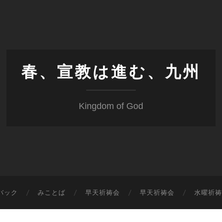
春、宣教は進む、九州
Kingdom of God
バック
みことば
早天祈祷会
早天祈祷会
水曜祈祷