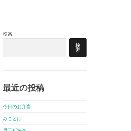
検索
検
索
最近の投稿
今日のお弁当
みことば
早天祈祷会