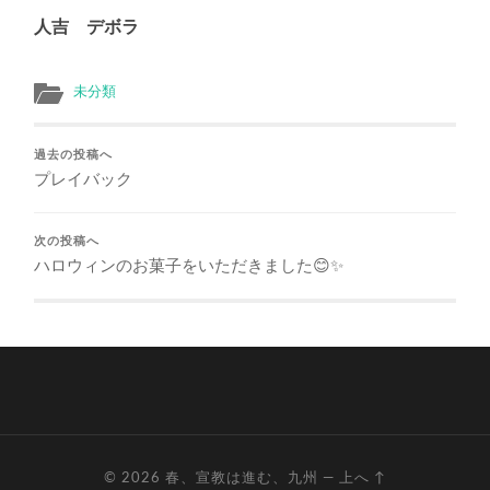
人吉 デボラ
未分類
過去の投稿へ
プレイバック
次の投稿へ
ハロウィンのお菓子をいただきました😊✨
© 2026
春、宣教は進む、九州
—
上へ ↑