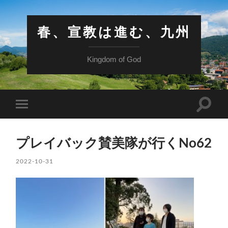
春、宣教は進む、九州
Kingdom of God
検
モ
索
バ
フ
イ
ィ
ル
ー
プレイバック賛美隊が行くNo62
メ
ル
ニ
ド
ュ
2022-10-31
を
ー
切
を
り
切
替
り
え
替
る
え
る