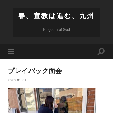
春、宣教は進む、九州
Kingdom of God
検
モ
索
バ
フ
イ
ィ
ル
ー
プレイバック面会
メ
ル
ニ
ド
ュ
2023-01-31
を
ー
切
を
り
切
替
り
え
替
る
え
る