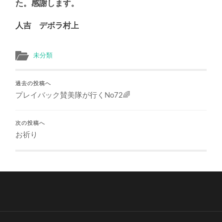
た。感謝します。
人吉 デボラ村上
未分類
過去の投稿へ
プレイバック賛美隊が行くNo72🌈
次の投稿へ
お祈り