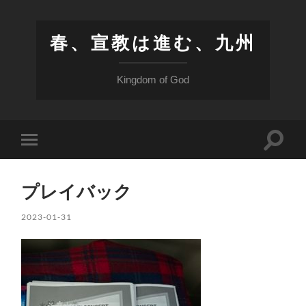
春、宣教は進む、九州
Kingdom of God
検
モ
索
バ
フ
イ
ィ
ル
ー
プレイバック
メ
ル
ニ
ド
ュ
2023-01-31
を
ー
切
を
り
切
替
り
え
替
る
え
る