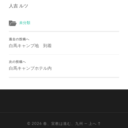
人吉 ルツ
未分類
過去の投稿へ
白馬キャンプ地 到着
次の投稿へ
白馬キャンプホテル内
© 2026
春、宣教は進む、九州
—
上へ ↑