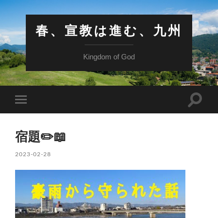
春、宣教は進む、九州
Kingdom of God
検
モ
索
バ
フ
イ
ィ
ル
ー
宿題✏️📖
メ
ル
ニ
ド
ュ
2023-02-28
を
ー
切
を
り
切
替
り
え
替
る
え
る