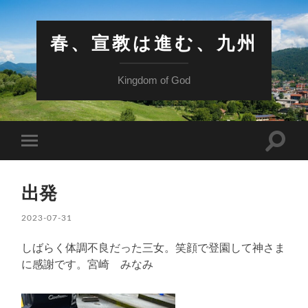
春、宣教は進む、九州
Kingdom of God
検
モ
索
バ
フ
イ
ィ
ル
ー
出発
メ
ル
ニ
ド
ュ
2023-07-31
を
ー
切
を
り
しばらく体調不良だった三女。笑顔で登園して神さま
切
替
り
に感謝です。宮崎 みなみ
え
替
る
え
る