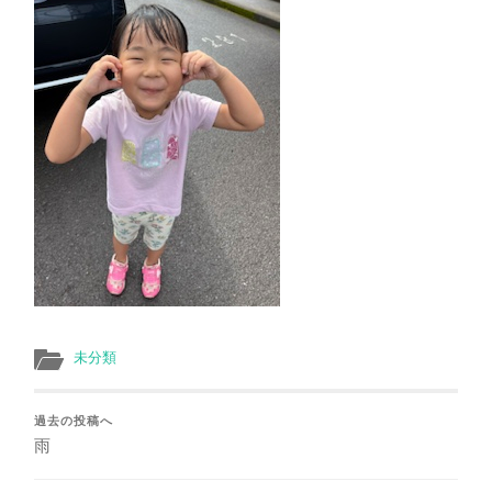
未分類
過去の投稿へ
雨