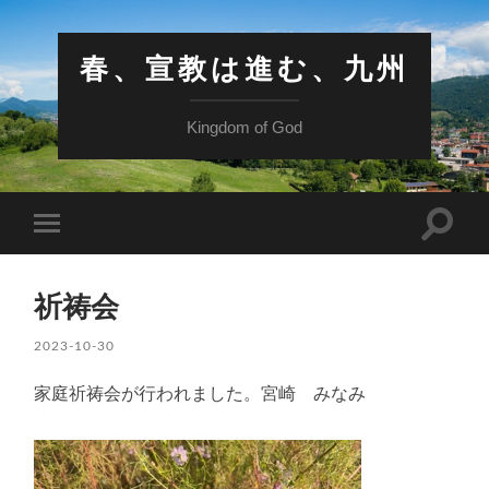
春、宣教は進む、九州
Kingdom of God
検
モ
索
バ
フ
イ
ィ
ル
ー
祈祷会
メ
ル
ニ
ド
ュ
2023-10-30
を
ー
切
を
り
家庭祈祷会が行われました。宮崎 みなみ
切
替
り
え
替
る
え
る