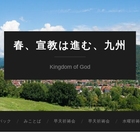
春、宣教は進む、九州
Kingdom of God
バック
みことば
早天祈祷会
早天祈祷会
水曜祈祷