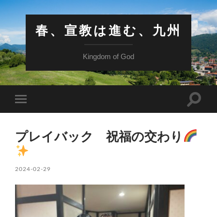
春、宣教は進む、九州
Kingdom of God
検
モ
索
バ
フ
イ
ィ
ル
ー
プレイバック 祝福の交わり
メ
ル
ニ
ド
ュ
を
ー
切
を
2024-02-29
り
切
替
り
え
替
る
え
る