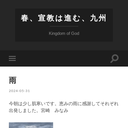
春、宣教は進む、九州
Kingdom of God
検
モ
索
バ
フ
イ
ィ
ル
ー
雨
メ
ル
ニ
ド
ュ
2024-05-31
を
ー
切
を
り
今朝は少し肌寒いです。恵みの雨に感謝してそれぞれ
切
替
り
出発しました。宮崎 みなみ
え
替
る
え
る