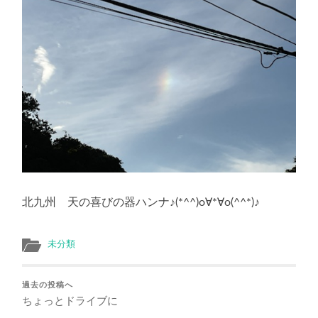
北九州 天の喜びの器ハンナ♪(*^^)o∀*∀o(^^*)♪
未分類
過去の投稿へ
ちょっとドライブに