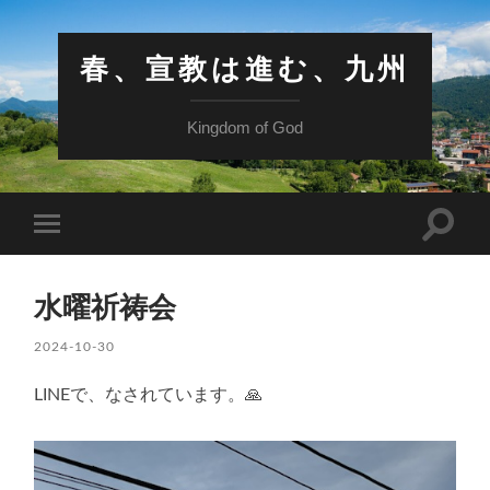
春、宣教は進む、九州
Kingdom of God
検
モ
索
バ
フ
イ
ィ
ル
ー
水曜祈祷会
メ
ル
ニ
ド
ュ
2024-10-30
を
ー
切
を
り
LINEで、なされています。🙏
切
替
り
え
替
る
え
る