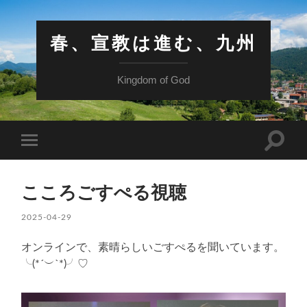
春、宣教は進む、九州
Kingdom of God
検
モ
索
バ
フ
イ
ィ
ル
ー
こころごすぺる視聴
メ
ル
ニ
ド
ュ
2025-04-29
を
ー
切
を
り
オンラインで、素晴らしいごすぺるを聞いています。
切
替
り
╰(*´︶`*)╯♡
え
替
る
え
る