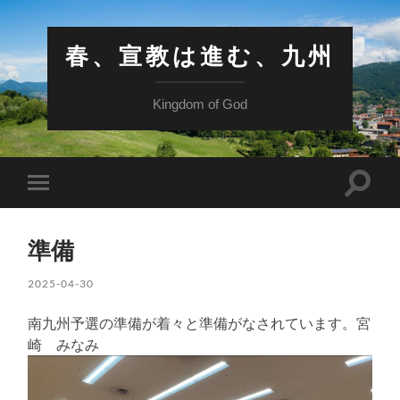
春、宣教は進む、九州
Kingdom of God
検
モ
索
バ
フ
イ
ィ
ル
ー
準備
メ
ル
ニ
ド
ュ
2025-04-30
を
ー
切
を
り
南九州予選の準備が着々と準備がなされています。宮
切
替
り
崎 みなみ
え
替
る
え
る