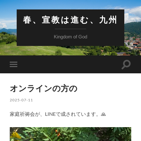
春、宣教は進む、九州
Kingdom of God
検
モ
索
バ
フ
イ
ィ
ル
ー
オンラインの方の
メ
ル
ニ
ド
ュ
2025-07-11
を
ー
切
を
り
家庭祈祷会が、LINEで成されています。🙏
切
替
り
え
替
る
え
る