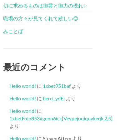
切に求めるものは御霊と御力の現れ✨
職場の方々が見てくれて嬉しい😊
みことば
最近のコメント
Hello world!
に
1xbet951baf
より
Hello world!
に
berci_ydEi
より
Hello world!
に
1xbetFoin853#genn6ick[Vevpejuqiquvkeqk,2,5]
より
Hello world!
に
StevenAttem
より