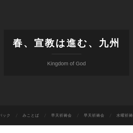
春、宣教は進む、九州
Kingdom of God
バック
みことば
早天祈祷会
早天祈祷会
水曜祈祷