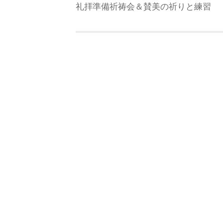
礼拝準備祈祷会＆賛美の祈りと練習