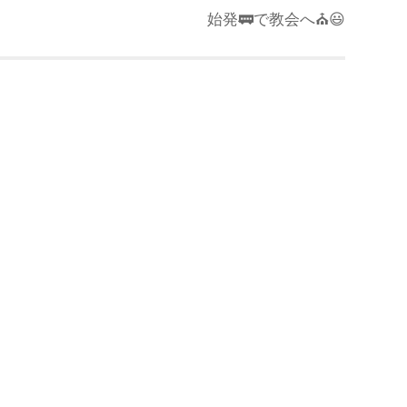
始発🚃で教会へ⛪️😃