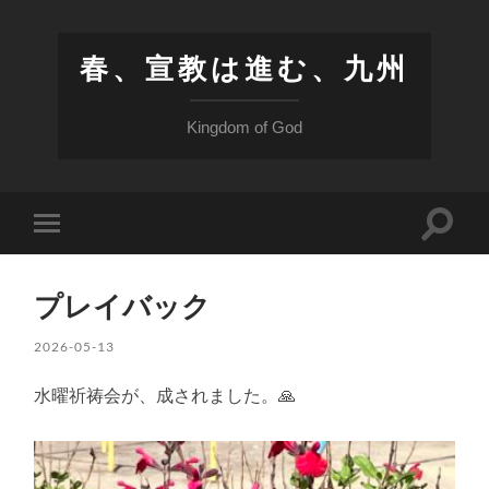
春、宣教は進む、九州
Kingdom of God
検
モ
索
バ
フ
イ
ィ
ル
ー
プレイバック
メ
ル
ニ
ド
ュ
2026-05-13
を
ー
切
を
り
水曜祈祷会が、成されました。🙏
切
替
り
え
替
る
え
る