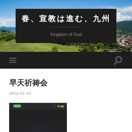
春、宣教は進む、九州
Kingdom of God
検
モ
索
バ
フ
イ
ィ
ル
ー
早天祈祷会
メ
ル
ニ
ド
ュ
2026-05-13
を
ー
切
を
り
切
替
り
え
替
る
え
る