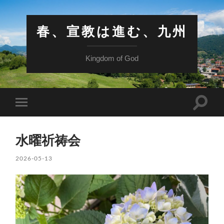
春、宣教は進む、九州
Kingdom of God
検
モ
索
バ
フ
イ
ィ
ル
ー
水曜祈祷会
メ
ル
ニ
ド
ュ
2026-05-13
を
ー
切
を
り
切
替
り
え
替
る
え
る