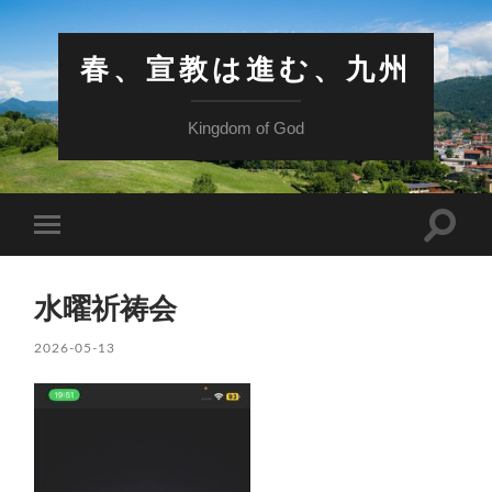
春、宣教は進む、九州
Kingdom of God
検
モ
索
バ
フ
イ
ィ
ル
ー
水曜祈祷会
メ
ル
ニ
ド
ュ
2026-05-13
を
ー
切
を
り
切
替
り
え
替
る
え
る