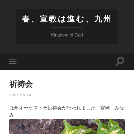
春、宣教は進む、九州
Kingdom of God
検
モ
索
バ
フ
イ
ィ
ル
ー
祈祷会
メ
ル
ニ
ド
ュ
2026-05-13
を
ー
切
を
り
九州オーケストラ祈祷会が行われました。宮崎 みな
切
替
り
み
え
替
る
え
る