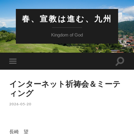
春、宣教は進む、九州
Kingdom of God
検
モ
索
バ
フ
イ
ィ
ル
ー
インターネット祈祷会＆ミーテ
メ
ル
ニ
ド
ィング
ュ
を
ー
切
を
2026-05-20
り
切
替
り
え
替
る
え
る
長崎 望