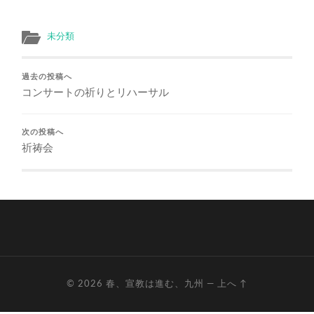
未分類
過去の投稿へ
コンサートの祈りとリハーサル
次の投稿へ
祈祷会
© 2026
春、宣教は進む、九州
—
上へ ↑