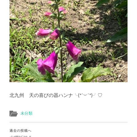
北九州 天の喜びの器ハンナ╰(*´︶`*)╯♡
未分類
過去の投稿へ