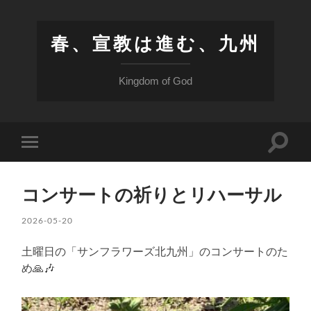
春、宣教は進む、九州
Kingdom of God
検
モ
索
バ
フ
イ
ィ
ル
ー
コンサートの祈りとリハーサル
メ
ル
ニ
ド
ュ
2026-05-20
を
ー
切
を
り
土曜日の「サンフラワーズ北九州」のコンサートのた
切
替
り
め🙏🎶
え
替
る
え
る