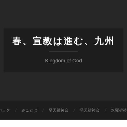
春、宣教は進む、九州
Kingdom of God
バック
みことば
早天祈祷会
早天祈祷会
水曜祈祷