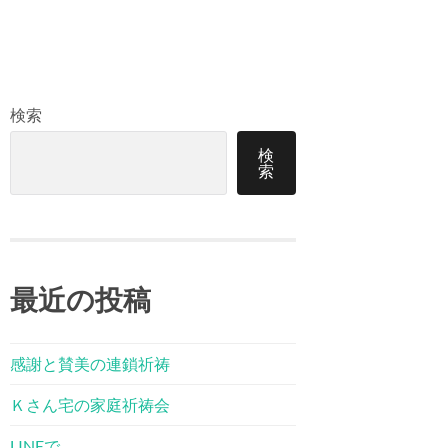
検索
検
索
最近の投稿
感謝と賛美の連鎖祈祷
Ｋさん宅の家庭祈祷会
LINEで