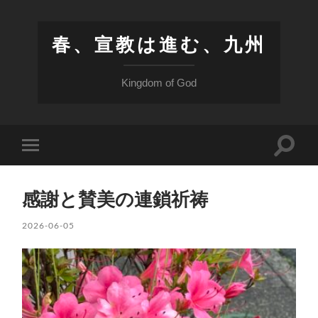
春、宣教は進む、九州
Kingdom of God
検
モ
索
バ
フ
イ
ィ
ル
ー
感謝と賛美の連鎖祈祷
メ
ル
ニ
ド
ュ
2026-06-05
を
ー
切
を
り
切
替
り
え
替
る
え
る