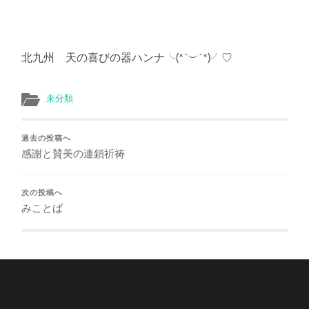
北九州 天の喜びの器ハンナ╰(*´︶`*)╯♡
未分類
過去の投稿へ
感謝と賛美の連鎖祈祷
次の投稿へ
みことば