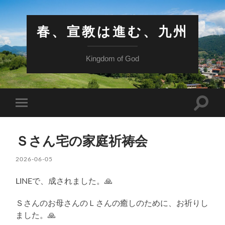
春、宣教は進む、九州
Kingdom of God
検
モ
索
バ
フ
イ
ィ
ル
ー
Ｓさん宅の家庭祈祷会
メ
ル
ニ
ド
ュ
2026-06-05
を
ー
切
を
り
LINEで、成されました。🙏
切
替
り
え
替
る
Ｓさんのお母さんのＬさんの癒しのために、お祈りし
え
る
ました。🙏