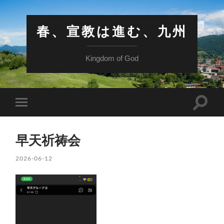
春、宣教は進む、九州
Kingdom of God
検
モ
索
バ
フ
イ
ィ
ル
ー
早天祈祷会
メ
ル
ニ
ド
ュ
2026-06-12
を
ー
切
を
り
切
替
り
え
替
る
え
る